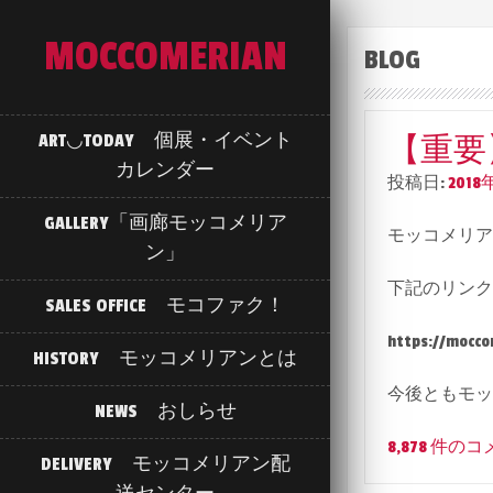
MOCCOMERIAN
BLOG
ART◡TODAY 個展・イベント
【重要
カレンダー
投稿日:
2018
GALLERY「画廊モッコメリア
モッコメリア
ン」
下記のリンク
SALES OFFICE モコファク！
https://mocco
HISTORY モッコメリアンとは
今後ともモッ
NEWS おしらせ
8,878 件の
DELIVERY モッコメリアン配