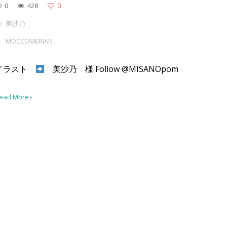
0
428
0
美沙乃
MOCCOMERIAN
イラスト
美沙乃 様 Follow @MISANOpom
ead More ›